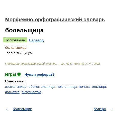
Морфемно-орфографический словарь
болельщица
Толкование
Перевод
болельщица
бол/е́/ль/щиц/а.
Морфемно-орфографический словарь. — М.: АСТ.
.
Тихонов А. Н.
.
2002
.
Игры ⚽
Нужен реферат?
Синонимы
:
зрительница
,
обожательница
,
поклонница
,
почитательница
,
фанатка
,
энтузиастка
болельщик
болеро