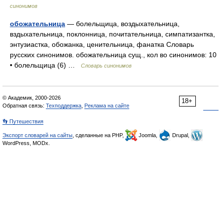
синонимов
обожательница
— болельщица, воздыхательница,
вздыхательница, поклонница, почитательница, симпатизантка,
энтузиастка, обожанка, ценительница, фанатка Словарь
русских синонимов. обожательница сущ., кол во синонимов: 10
• болельщица (6) …
Словарь синонимов
© Академик, 2000-2026
18+
Обратная связь:
Техподдержка
,
Реклама на сайте
👣 Путешествия
Экспорт словарей на сайты
, сделанные на PHP,
Joomla,
Drupal,
WordPress, MODx.