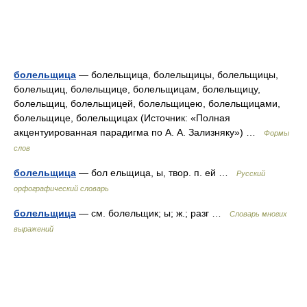
болельщица
— болельщица, болельщицы, болельщицы,
болельщиц, болельщице, болельщицам, болельщицу,
болельщиц, болельщицей, болельщицею, болельщицами,
болельщице, болельщицах (Источник: «Полная
акцентуированная парадигма по А. А. Зализняку») …
Формы
слов
болельщица
— бол ельщица, ы, твор. п. ей …
Русский
орфографический словарь
болельщица
— см. болельщик; ы; ж.; разг …
Словарь многих
выражений